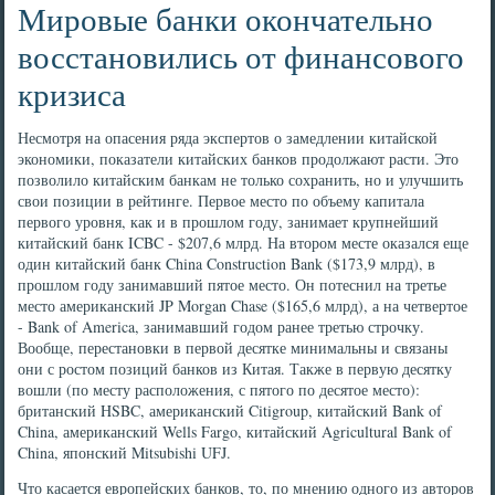
Мировые банки окончательно
восстановились от финансового
кризиса
Несмотря на опасения ряда экспертов о замедлении китайской
экономики, показатели китайских банков продолжают расти. Это
позволило китайским банкам не только сохранить, но и улучшить
свои позиции в рейтинге. Первое место по объему капитала
первого уровня, как и в прошлом году, занимает крупнейший
китайский банк ICBC - $207,6 млрд. На втором месте оказался еще
один китайский банк China Construction Bank ($173,9 млрд), в
прошлом году занимавший пятое место. Он потеснил на третье
место американский JP Morgan Chase ($165,6 млрд), а на четвертое
- Bank of America, занимавший годом ранее третью строчку.
Вообще, перестановки в первой десятке минимальны и связаны
они с ростом позиций банков из Китая. Также в первую десятку
вошли (по месту расположения, с пятого по десятое место):
британский HSBC, американский Citigroup, китайский Bank of
China, американский Wells Fargo, китайский Agricultural Bank of
China, японский Mitsubishi UFJ.
Что касается европейских банков, то, по мнению одного из авторов