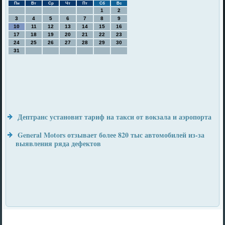
Пн
Вт
Ср
Чт
Пт
Сб
Вс
1
2
3
4
5
6
7
8
9
10
11
12
13
14
15
16
17
18
19
20
21
22
23
24
25
26
27
28
29
30
31
Дептранс установит тариф на такси от вокзала и аэропорта
General Motors отзывает более 820 тыс автомобилей из-за
выявления ряда дефектов