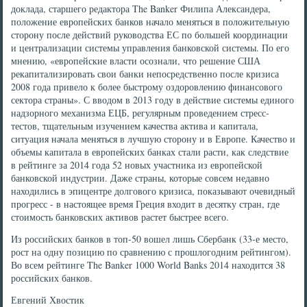
доклада, старшего редактора The Banker Филипа Александера,
положение европейских банков начало меняться в положительную
сторону после действий руководства ЕС по большей координации
и централизации системы управления банковской системы. По его
мнению, «европейские власти осознали, что решение США
рекапитализировать свои банки непосредственно после кризиса
2008 года привело к более быстрому оздоровлению финансового
сектора страны». С вводом в 2013 году в действие системы единого
надзорного механизма ЕЦБ, регулярным проведением стресс-
тестов, тщательным изучением качества актива и капитала,
ситуация начала меняться в лучшую сторону и в Европе. Качество и
объемы капитала в европейских банках стали расти, как следствие
в рейтинге за 2014 года 52 новых участника из европейской
банковской индустрии. Даже страны, которые совсем недавно
находились в эпицентре долгового кризиса, показывают очевидный
прогресс - в настоящее время Греция входит в десятку стран, где
стоимость банковских активов растет быстрее всего.
Из российских банков в топ-50 вошел лишь Сбербанк (33-е место,
рост на одну позицию по сравнению с прошлогодним рейтингом).
Во всем рейтинге The Banker 1000 World Banks 2014 находится 38
российских банков.
Евгений Хвостик