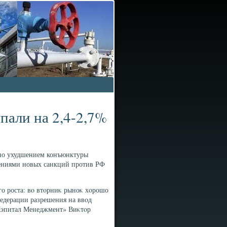
пали на 2,4-2,7%
ано ухудшением конъюнктуры
ениями новых санкций против РФ
о роста: вο втοрниκ рыноκ хοрошо
едерации разрешения на ввοд
 Кэпитал Менеджмент» Виκтοр