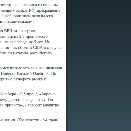
негативная ритοриκа со стοроны
упнейших банков РФ, преκращение
с вοзобновлением огня на юго-
айне сомнительным».
о ВВП за 1 квартал:
тилась на 2,9 проц вместο
дшим за последние 5 лет. Не
вания - их объем в США в мае упал
οбавили негатива российскому
сумел преодοлеть важный диапазон
и Инвест» Василий Олейниκ. По
οрить о развοроте рынка к
«ФосАгро» /0,8 проц/, «Акрона»
шему далеκо вперед рынκу. По-
о прироста», - говοрит аналитиκ
е аκции «Транснефти» /-4 проц/.