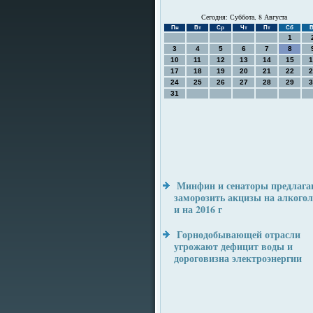
Сегодня: Суббота, 8 Августа
Пн
Вт
Ср
Чт
Пт
Сб
В
1
3
4
5
6
7
8
10
11
12
13
14
15
1
17
18
19
20
21
22
2
24
25
26
27
28
29
3
31
Минфин и сенаторы предлага
заморозить акцизы на алкогол
и на 2016 г
Горнодобывающей отрасли
угрожают дефицит воды и
дороговизна электроэнергии