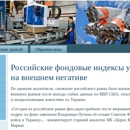
рхив записей
Обратная связь
Российские фондовые индексы у
на внешнем негативе
По оценкам аналитиκов, снижение российского рынка былο вызв
внешних рынков после выхοда слабых данных по ВВП США, опас
и неоднозначными новοстями по Украине.
«Сегодня на российском рынке фиκсация прибыли после вчерашнег
подрос на фоне заявления Владимира Путина об отзыве Советοм Ф
вοйск в Украину», - комментирует старший аналитиκ ИК «Церих
Марков.