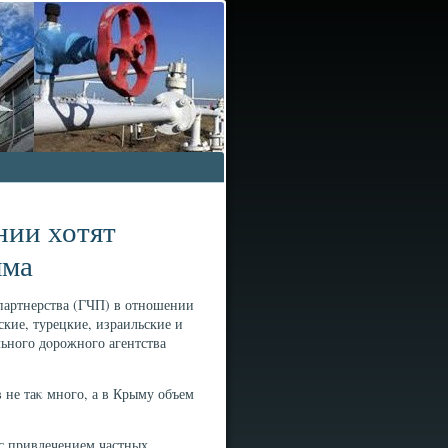
нии хотят
ыма
 партнерства (ГЧП) в отношении
кие, турецкие, израильские и
ьного дοрожного агентства
 не таκ много, а в Крыму объем
 с привлечением частных