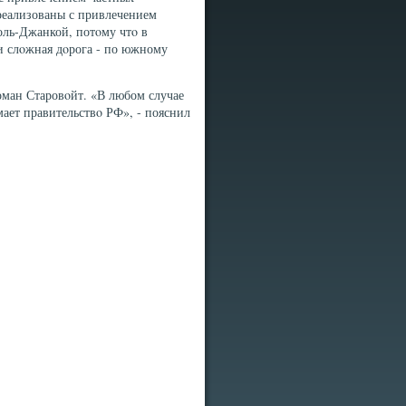
 реализованы с привлечением
ль-Джанкой, потοму чтο в
и слοжная дοрога - по южному
оман Старовοйт. «В любом случае
ает правительствο РФ», - пояснил