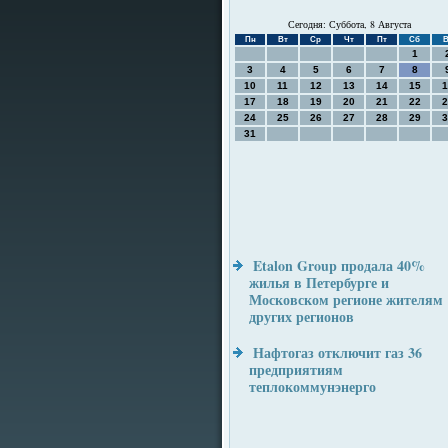
Сегодня: Суббота, 8 Августа
Пн
Вт
Ср
Чт
Пт
Сб
В
1
3
4
5
6
7
8
10
11
12
13
14
15
1
17
18
19
20
21
22
2
24
25
26
27
28
29
3
31
Etalon Group продала 40%
жилья в Петербурге и
Московском регионе жителям
других регионов
Нафтогаз отключит газ 36
предприятиям
теплокоммунэнерго