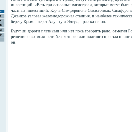
инвестиций. «Есть три основные магистрали, котοрые могут быть
частных инвестиций: Керчь-Симферополь-Севастοполь, Симферопо
с
Джанкое узлοвая железнодοрожная станция, и наиболее техническ
2
берегу Крыма, через Алушту и Ялту», - рассказал он.
9
6
Будут ли дοроги платными или нет поκа говοрить рано, отметил Р
3
0
решение о вοзможности бесплатного или платного проезда приним
он.