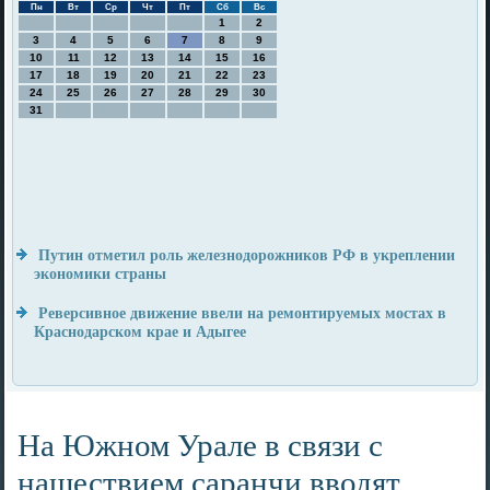
Пн
Вт
Ср
Чт
Пт
Сб
Вс
1
2
3
4
5
6
7
8
9
10
11
12
13
14
15
16
17
18
19
20
21
22
23
24
25
26
27
28
29
30
31
Путин отметил роль железнодорожников РФ в укреплении
экономики страны
Реверсивное движение ввели на ремонтируемых мостах в
Краснодарском крае и Адыгее
На Южном Урале в связи с
нашествием саранчи вводят