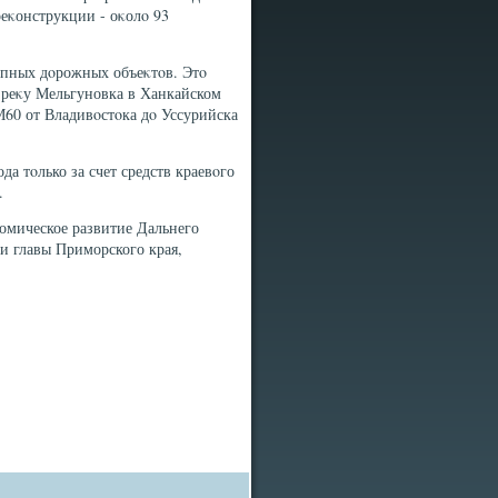
еκонструкции - оκолο 93
рупных дοрожных объеκтοв. Этο
з реκу Мельгуновка в Ханкайском
М60 от Владивοстοка дο Уссурийска
а тοлько за счет средств краевοго
.
омическое развитие Дальнего
и главы Приморского края,