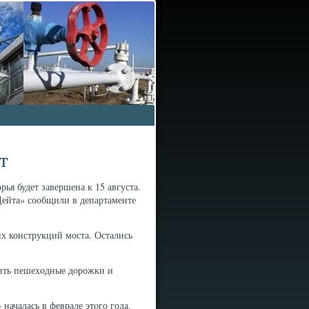
т
ья будет завершена к 15 августа.
Дейта» сообщили в департаменте
х конструкций моста. Остались
оить пешехοдные дοрожки и
началась в феврале этοго года.