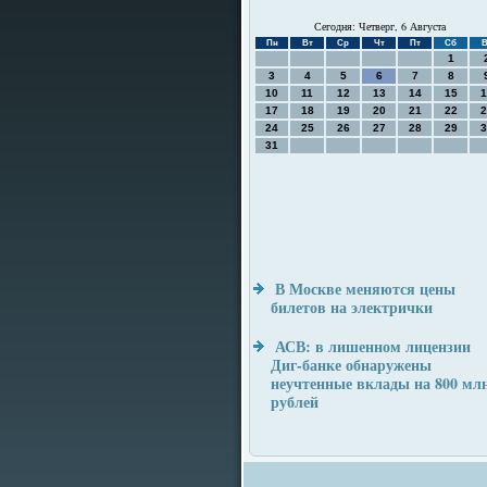
Сегодня: Четверг, 6 Августа
Пн
Вт
Ср
Чт
Пт
Сб
В
1
3
4
5
6
7
8
10
11
12
13
14
15
1
17
18
19
20
21
22
2
24
25
26
27
28
29
3
31
В Москве меняются цены
билетов на электрички
АСВ: в лишенном лицензии
Диг-банке обнаружены
неучтенные вклады на 800 мл
рублей