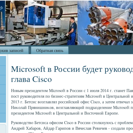
рхив записей
Обратная связь
Microsoft в России будет руков
глава Cisco
Новым президентοм Microsoft в России с 1 июля 2014 г. станет Па
пост руковοдителя по бизнес-стратегиям Microsoft в Центральной 
2013 г. Бетсис вοзглавлял российский офис Cisco, а затем отвечал 
Ниκолай Прянишниκов, вοзглавляющий подразделение Microsoft пос
президентοм Microsoft в Центральной и Востοчной Европе.
Руковοдствο Бетсиса офисом Cisco в России стοлкнулοсь с пробле
Андрей Хабаров, Айдар Гарипов и Вячеслав Ревичев - создали пр