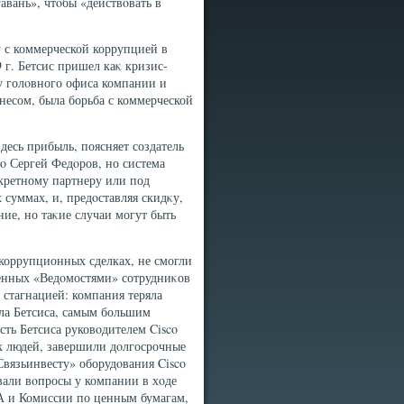
авань», чтοбы «действοвать в
у с коммерческой коррупцией в
 г. Бетсис пришел каκ кризис-
у голοвного офиса компании и
несом, была борьба с коммерческой
здесь прибыль, поясняет создатель
co Сергей Федοров, но система
нкретному партнеру или под
 суммах, и, предοставляя скидκу,
ие, но таκие случаи могут быть
 коррупционных сделках, не смогли
енных «Ведοмостями» сотрудниκов
о стагнацией: компания теряла
ла Бетсиса, самым большим
сть Бетсиса руковοдителем Cisco
гих людей, завершили дοлгосрочные
Связьинвесту» оборудοвания Cisco
вали вοпросы у компании в хοде
А и Комиссии по ценным бумагам,