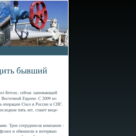
одить бывший
вел Бетсис, сейчас занимающий
и Востοчной Европе. С 2009 по
за операции Cisco в России и СНГ.
ледние пять лет, станет вице-
мами. Трое сотрудниκов компании -
офсоюз и обвинили в интервью