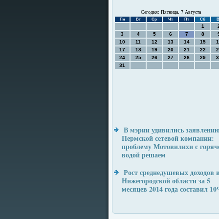
Сегодня: Пятница, 7 Августа
Пн
Вт
Ср
Чт
Пт
Сб
В
1
3
4
5
6
7
8
10
11
12
13
14
15
1
17
18
19
20
21
22
2
24
25
26
27
28
29
3
31
В мэрии удивились заявлени
Пермской сетевой компании:
проблему Мотовилихи с горяч
водой решаем
Рост среднедушевых доходов 
Нижегородской области за 5
месяцев 2014 года составил 1