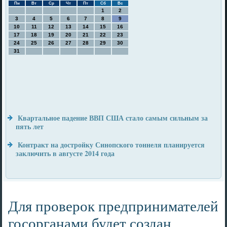
Пн
Вт
Ср
Чт
Пт
Сб
Вс
1
2
3
4
5
6
7
8
9
10
11
12
13
14
15
16
17
18
19
20
21
22
23
24
25
26
27
28
29
30
31
Квартальное падение ВВП США стало самым сильным за
пять лет
Контракт на достройку Синопского тоннеля планируется
заключить в августе 2014 года
Для проверок предпринимателей
госорганами будет создан