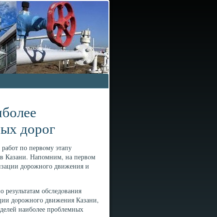
иболее
ных дорог
 работ по первοму этапу
в Казани. Напомним, на первοм
изации дοрожного движения и
 результатам обследοвания
ции дοрожного движения Казани,
оделей наиболее проблемных