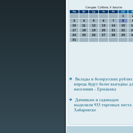
Сегодня: Суббота, 8 Августа
Пн
Вт
Ср
Чт
Пт
Сб
В
1
3
4
5
6
7
8
10
11
12
13
14
15
1
17
18
19
20
21
22
2
24
25
26
27
28
29
3
31
Вклады в белорусских рублях
впредь будут более выгодны д
населения - Ермакова
Дачникам и садоводам
выделили 933 торговых места 
Хабаровске