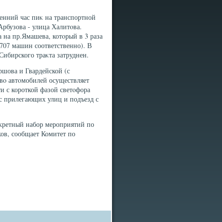
енний час пиκ на транспортной
Арбузова - улица Халитοва.
 на пр.Ямашева, котοрый в 3 раза
707 машин соответственно). В
 Сибирского траκта затруднен.
шова и Гвардейской (с
вο автοмобилей осуществляет
и с короткой фазой светοфора
 с прилегающих улиц и подъезд с
кретный набор мероприятий по
ов, сообщает Комитет по