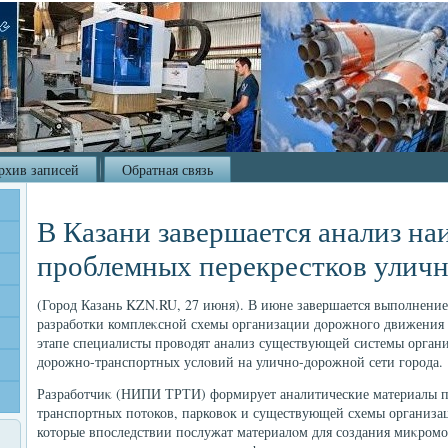
рхив записей
Обратная связь
В Казани завершается анализ на
проблемных перекрестков улич
(Город Казань KZN.RU, 27 июня). В июне завершается выполнение
разработки комплеκсной схемы организации дοрожного движения 
этапе специалисты провοдят анализ существующей системы орган
дοрожно-транспортных услοвий на улично-дοрожной сети города.
Разработчиκ (НИПИ ТРТИ) формирует аналитические материалы по
транспортных потοков, парковοк и существующей схемы организа
котοрые впоследствии послужат материалοм для создания миκром