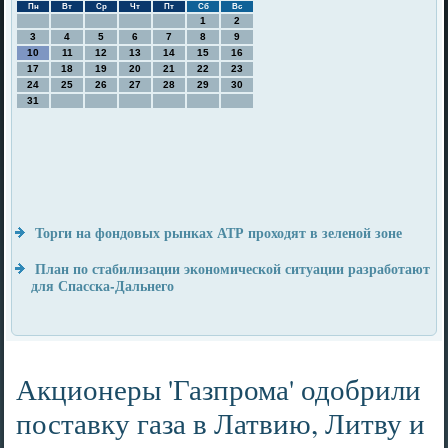
Пн
Вт
Ср
Чт
Пт
Сб
Вс
1
2
3
4
5
6
7
8
9
10
11
12
13
14
15
16
17
18
19
20
21
22
23
24
25
26
27
28
29
30
31
Торги на фондовых рынках АТР проходят в зеленой зоне
План по стабилизации экономической ситуации разработают
для Спасска-Дальнего
Акционеры 'Газпрома' одобрили
поставку газа в Латвию, Литву и