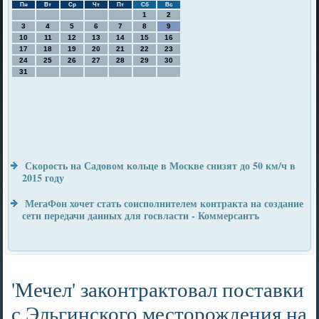
Пн
Вт
Ср
Чт
Пт
Сб
Вс
1
2
3
4
5
6
7
8
9
10
11
12
13
14
15
16
17
18
19
20
21
22
23
24
25
26
27
28
29
30
31
Скорость на Садовом кольце в Москве снизят до 50 км/ч в
2015 году
МегаФон хочет стать соисполнителем контракта на создание
сети передачи данных для госвласти - Коммерсантъ
'Мечел' законтрактовал поставки
с Эльгинского месторождения на