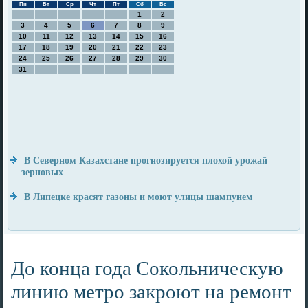
Пн
Вт
Ср
Чт
Пт
Сб
Вс
1
2
3
4
5
6
7
8
9
10
11
12
13
14
15
16
17
18
19
20
21
22
23
24
25
26
27
28
29
30
31
В Северном Казахстане прогнозируется плохой урожай
зерновых
В Липецке красят газоны и моют улицы шампунем
До конца года Сокольническую
линию метро закроют на ремонт