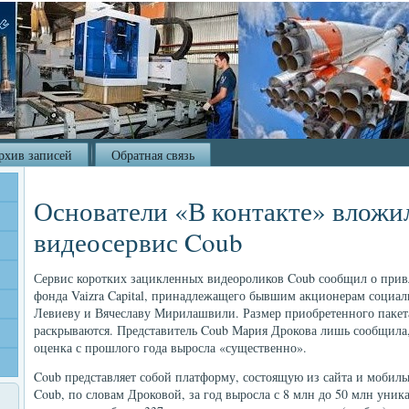
рхив записей
Обратная связь
Основатели «В контакте» вложил
видеосервис Coub
Сервис коротких зацикленных видеороликов Coub сообщил о прив
фонда Vaizra Capital, принадлежащего бывшим акционерам социал
Левиеву и Вячеславу Мирилашвили. Размер приобретенного пакет
раскрываются. Представитель Coub Мария Дрокова лишь сообщила,
оценка с прошлого года выросла «существенно».
Coub представляет собой платформу, состоящую из сайта и мобил
Coub, по словам Дроковой, за год выросла с 8 млн до 50 млн уник