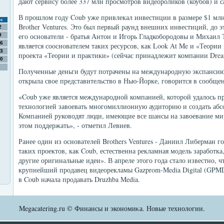
дают сервису более 337 млн просмотров видеороликов (коубов) и с
В прошлом году Coub уже привлекал инвестиции в размере $1 млн
с
Brother Ventures. Это был первый раунд внешних инвестиций, до э
2
его основатели - братья Антон и Игорь Гладкобородовы и Михаил
9
6
является сооснователем таких ресурсов, как Look At Me и «Теории 
3
проекта «Теории и практики» (сейчас принадлежит компании Dream 
0
Полученные деньги будут потрачены на международную экспансию 
открыла свое представительство в Нью-Йорке, говорится в сообще
«Coub уже является международной компанией, которой удалось п
технологией завоевать многомиллионную аудиторию и создать аб
Компанией руководят люди, имеющие все шансы на завоевание ми
этом поддержать», - отметил Левиев.
Ранее один из основателей Brothers Ventures - Даниил Либерман г
таких проектов, как Coub, естественна рекламная модель заработка,
другие оригинальные идеи». В апреле этого года стало известно, ч
крупнейший продавец видеорекламы Gazprom-Media Digital (GPMD
в Coub начала продавать Druzhba Media.
Megacatering.ru © Финансы и экономиκа. Новые технолοгии.