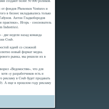
ами создают более 50 000 роликов.
 от фондов Phenomen Ventures и
того в бизнес вкладывались только
 Табунов. Антон Гладкобородов
и практики», Игорь - сооснователь
Industries).
- две недели назад команда
нии Coub.
ростой идеей со сложной
солютно новый формат медиа.
рового рынка, мы решили их в
оворил «Ведомостям», что для
 хотя «у разработчиков есть и
то рекламу в Coub будет продавать
). А еще в прошлом году рекламу