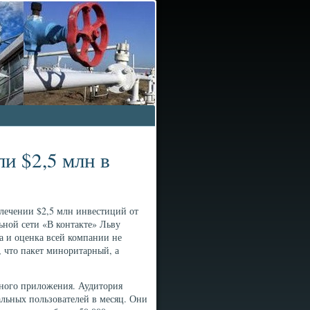
и $2,5 млн в
лечении $2,5 млн инвестиций от
ьной сети «В контакте» Льву
а и оценка всей компании не
 что пакет миноритарный, а
ьного приложения. Аудитория
альных пользователей в месяц. Они