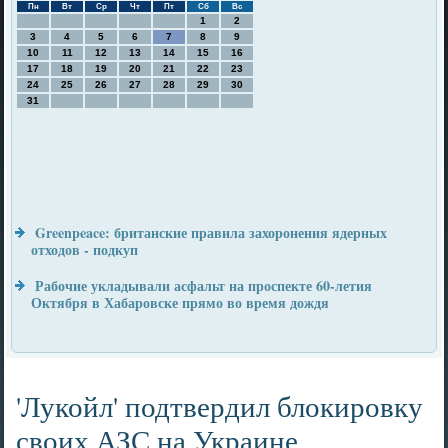
Пн
Вт
Ср
Чт
Пт
Сб
Вс
1
2
3
4
5
6
7
8
9
10
11
12
13
14
15
16
17
18
19
20
21
22
23
24
25
26
27
28
29
30
31
Greenpeace: британские правила захоронения ядерных
отходов - подкуп
Рабочие укладывали асфальт на проспекте 60-летия
Октября в Хабаровске прямо во время дождя
'Лукойл' подтвердил блокировку
своих АЗС на Украине