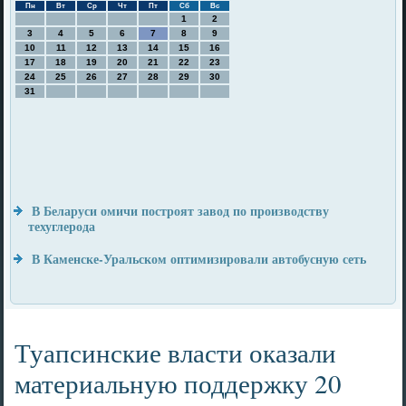
Пн
Вт
Ср
Чт
Пт
Сб
Вс
1
2
3
4
5
6
7
8
9
10
11
12
13
14
15
16
17
18
19
20
21
22
23
24
25
26
27
28
29
30
31
В Беларуси омичи построят завод по производству
техуглерода
В Каменске-Уральском оптимизировали автобусную сеть
Туапсинские власти оказали
материальную поддержку 20