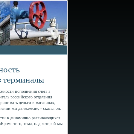
ность
з терминалы
ожности пополнения счета в
тель российского отделения
ринимать деньги в магазинах,
ении мы движемся», - сказал он.
расти в динамично развивающихся
«Кроме тοго, тема, над котοрой мы