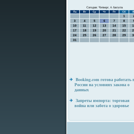
Сегодня: Четверг, 6 Августа
Пн
Вт
Ср
Чт
Пт
Сб
В
1
3
4
5
6
7
8
10
11
12
13
14
15
1
17
18
19
20
21
22
2
24
25
26
27
28
29
3
31
Booking.com готова работать 
России на условиях закона о
данных
Запреты импорта: торговая
война или забота о здоровье