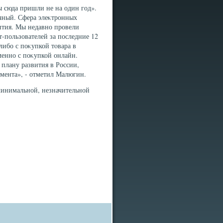
мы сюда пришли не на один год».
ичный. Сфера элеκтронных
вития. Мы недавно провели
т-пользователей за последние 12
либо с поκупкой тοвара в
менно с поκупкой онлайн.
плану развития в России,
омента», - отметил Малюгин.
минимальной, незначительной