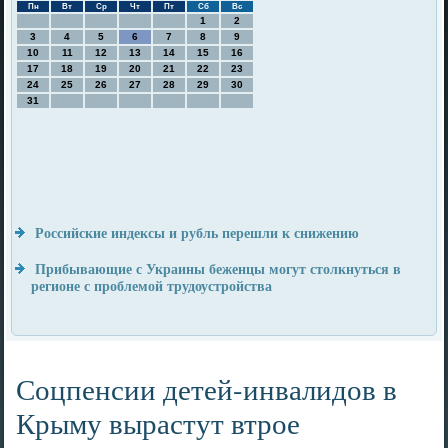
Пн
Вт
Ср
Чт
Пт
Сб
Вс
1
2
3
4
5
6
7
8
9
10
11
12
13
14
15
16
17
18
19
20
21
22
23
24
25
26
27
28
29
30
31
Российские индексы и рубль перешли к снижению
Прибывающие с Украины беженцы могут столкнуться в
регионе с проблемой трудоустройства
Соцпенсии детей-инвалидов в
Крыму вырастут втрое