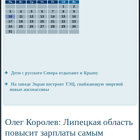
Пн
Вт
Ср
Чт
Пт
Сб
Вс
1
2
3
4
5
6
7
8
9
10
11
12
13
14
15
16
17
18
19
20
21
22
23
24
25
26
27
28
29
30
31
Дети с русского Севера отдыхают в Крыму
На заводе Экран построят ТЭЦ, снабжающую энергией
новые жилмассивы
Олег Королев: Липецкая область
повысит зарплаты самым