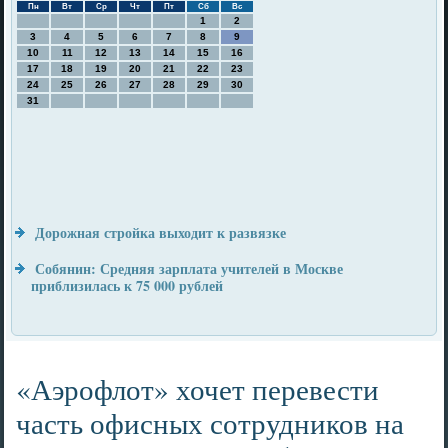
Пн
Вт
Ср
Чт
Пт
Сб
Вс
1
2
3
4
5
6
7
8
9
10
11
12
13
14
15
16
17
18
19
20
21
22
23
24
25
26
27
28
29
30
31
Дорожная стройка выходит к развязке
Собянин: Средняя зарплата учителей в Москве
приблизилась к 75 000 рублей
«Аэрофлот» хочет перевести
часть офисных сотрудников на