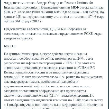
млрд, пессимистичен Андерс Ослунд из Peterson Institute for
International Economics. Предыдущие оценки МВФ оттока капитала
в 2014 г. из-за введения санкций были вдвое ниже - $100 млрд. По
данным ЦБ, за первую половину этого года он составил $74,6 млрд
против $61 млрд в 2013 г.
Представители Еврокомиссии, ЦБ, ВТБ и Сбербанка от
комментариев отказались, связаться с представителем РСХБ вчера
вечером не удалось.
Без СПГ
По данным Минэнерго, в сфере добычи нефти и газа на
иностранное оборудование сейчас приходится до 24%, а для
разработки шельфовых месторождений - 100%. При этом его
основными поставщиками являются компании из США и ЕС.
Велика зависимость России и от иностранных сервисных
компаний. На них приходится около 70% рынка по таким услугам,
как гидроразрыв пласта, необходимый для добычи
трудноизвлекаемой нефти. Россия полностью зависит и от
западных поставщиков оборудования для производства
сжиженного природного газа (СПГ) и электрогенерации. По
итогам заседания президентской комиссии по ТЭКу правительству
к 1 ноября поручено подготовить план мероприятий по снижению