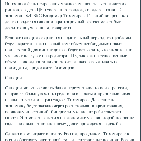
Источники финансирования можно заменить за счет азиатских
рынков, средств ЦБ, суверенных фондов, солидарен главный
экономист ФГ БКС Владимир Тихомиров. Главный вопрос - как
долго продлятся санкции: краткосрочный эффект может быть
достаточно умеренным, говорит он.
Если же санкции сохранятся на длительный период, то проблемы
будут нарастать как снежный ком: объем необходимых новых
привлечений для выплат долгов будет возрастать, что значительно
увеличит нагрузку на кредитора - ЦБ, так как на существенные
объемы ликвидности на азиатских рынках рассчитывать не
приходится, продолжает Тихомиров.
Санкции
Санкции могут заставить банки пересматривать свои стратегии,
направляя большую часть средств на выплаты и приостанавливая
планы по развитию, рассуждает Тихомиров. Давление на
экономику будет оказано через рост стоимости кредитования,
остановку инвестиций, быстрое затухание потребительского
спроса. Это может сказаться на экономике уже во второй половине
года - пик выплат по внешнему долгу приходится на декабрь.
Однако время играет в пользу России, продолжает Тихомиров: к
осени обострятся энергопроблемы и переговорные позиции России