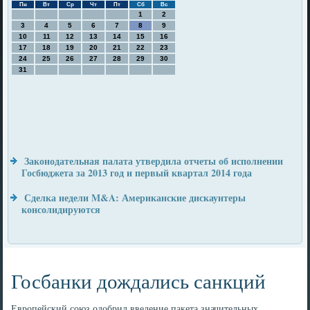
Пн
Вт
Ср
Чт
Пт
Сб
Вс
1
2
3
4
5
6
7
8
9
10
11
12
13
14
15
16
17
18
19
20
21
22
23
24
25
26
27
28
29
30
31
Законодательная палата утвердила отчеты об исполнении
Госбюджета за 2013 год и первый квартал 2014 года
Сделка недели M&A: Американские дискаунтеры
консолидируются
Госбанки дождались санкций
Европейский союз одобрил введение пакета значительных