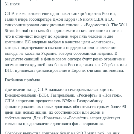
31 июля.
США также готовят еще один пакет санкций против России,
заявил вчера госсекретарь Джон Керри (16 июля США и ЕС
синхронизировали санкционные списки. - «Ведомости»). The Wall
Street Journal со ссылкой на дипломатические источники писала,
что в стоп-лист войдут по крайней мере пять человек и две
компании. ЕС впервые выбрал в качестве цели «олигархов»,
которых подозревают в оказании поддержки или извлечении
выгоды из хаоса на Украине, говорят собеседники издания. В
результате санкций в финансовом секторе будут резко ограничены
возможности крупнейших банков России, таких как Сбербанк или
ВТБ, привлекать финансирование в Европе, считают дипломаты.
Госбанков прибыло
Две недели назад США наложили секторальные санкции на
Внешэкономбанк (ВЭБ), Газпромбанк, «Роснефть» и «Новатэк».
США запретили предоставлять ВЭБу и Газпромбанку
финансирование их новых долговых обязательств сроком более 90
дней или новых акций, их собственности или долей в
собственности. Для «Новатэка» и «Роснефти» запрет действует
только на предоставление долгового финансирования.
Сбербанк выпустил долговых бумаг на 940,7 млрд руб., из них