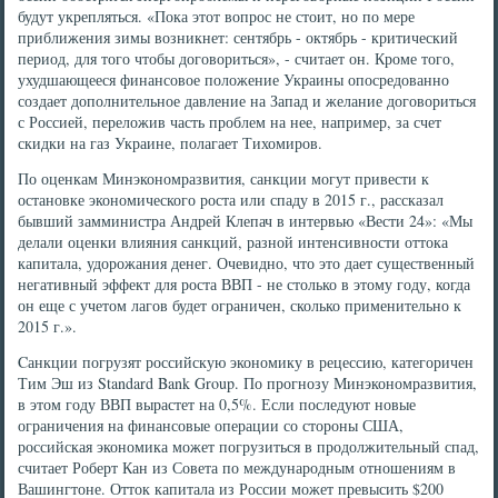
будут укрепляться. «Пока этот вопрос не стоит, но по мере
приближения зимы возникнет: сентябрь - октябрь - критический
период, для того чтобы договориться», - считает он. Кроме того,
ухудшающееся финансовое положение Украины опосредованно
создает дополнительное давление на Запад и желание договориться
с Россией, переложив часть проблем на нее, например, за счет
скидки на газ Украине, полагает Тихомиров.
По оценкам Минэкономразвития, санкции могут привести к
остановке экономического роста или спаду в 2015 г., рассказал
бывший замминистра Андрей Клепач в интервью «Вести 24»: «Мы
делали оценки влияния санкций, разной интенсивности оттока
капитала, удорожания денег. Очевидно, что это дает существенный
негативный эффект для роста ВВП - не столько в этому году, когда
он еще с учетом лагов будет ограничен, сколько применительно к
2015 г.».
Cанкции погрузят российскую экономику в рецессию, категоричен
Тим Эш из Standard Bank Group. По прогнозу Минэкономразвития,
в этом году ВВП вырастет на 0,5%. Если последуют новые
ограничения на финансовые операции со стороны США,
российская экономика может погрузиться в продолжительный спад,
считает Роберт Кан из Совета по международным отношениям в
Вашингтоне. Отток капитала из России может превысить $200