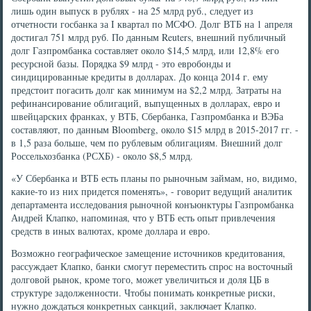
лишь один выпуск в рублях - на 25 млрд руб., следует из
отчетности госбанка за I квартал по МСФО. Долг ВТБ на 1 апреля
достигал 751 млрд руб. По данным Reuters, внешний публичный
долг Газпромбанка составляет около $14,5 млрд, или 12,8% его
ресурсной базы. Порядка $9 млрд - это евробонды и
синдицированные кредиты в долларах. До конца 2014 г. ему
предстоит погасить долг как минимум на $2,2 млрд. Затраты на
рефинансирование облигаций, выпущенных в долларах, евро и
швейцарских франках, у ВТБ, Сбербанка, Газпромбанка и ВЭБа
составляют, по данным Bloomberg, около $15 млрд в 2015-2017 гг. -
в 1,5 раза больше, чем по рублевым облигациям. Внешний долг
Россельхозбанка (РСХБ) - около $8,5 млрд.
«У Сбербанка и ВТБ есть планы по рыночным займам, но, видимо,
какие-то из них придется поменять», - говорит ведущий аналитик
департамента исследования рыночной конъюнктуры Газпромбанка
Андрей Клапко, напоминая, что у ВТБ есть опыт привлечения
средств в иных валютах, кроме доллара и евро.
Возможно географическое замещение источников кредитования,
рассуждает Клапко, банки смогут переместить спрос на восточный
долговой рынок, кроме того, может увеличиться и доля ЦБ в
структуре задолженности. Чтобы понимать конкретные риски,
нужно дождаться конкретных санкций, заключает Клапко.