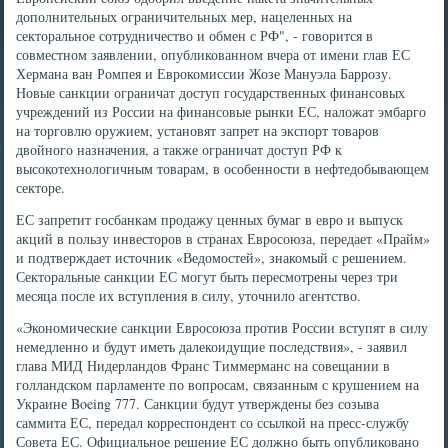
дополнительных ограничительных мер, нацеленных на
секторальное сотрудничество и обмен с РФ", - говорится в
совместном заявлении, опубликованном вчера от имени глав ЕС
Хермана ван Ромпея и Еврокомиссии Жозе Мануэла Баррозу.
Новые санкции ограничат доступ государственных финансовых
учреждений из России на финансовые рынки ЕС, наложат эмбарго
на торговлю оружием, установят запрет на экспорт товаров
двойного назначения, а также ограничат доступ РФ к
высокотехнологичным товарам, в особенности в нефтедобывающем
секторе.
ЕС запретит госбанкам продажу ценных бумаг в евро и выпуск
акций в пользу инвесторов в странах Евросоюза, передает «Прайм»
и подтверждает источник «Ведомостей», знакомый с решением.
Секторальные санкции ЕС могут быть пересмотрены через три
месяца после их вступления в силу, уточнило агентство.
«Экономические санкции Евросоюза против России вступят в силу
немедленно и будут иметь далекоидущие последствия», - заявил
глава МИД Нидерландов Франс Тиммерманс на совещании в
голландском парламенте по вопросам, связанным с крушением на
Украине Boeing 777. Санкции будут утверждены без созыва
саммита ЕС, передал корреспондент со ссылкой на пресс-службу
Совета ЕС. Официальное решение ЕС должно быть опубликовано