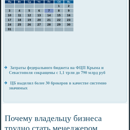
Пн
Вт
Ср
Чт
Пт
Сб
Вс
1
2
3
4
5
6
7
8
9
10
11
12
13
14
15
16
17
18
19
20
21
22
23
24
25
26
27
28
29
30
31
Затраты федерального бюджета на ФЦП Крыма и
Севастополя сокращены с 1,1 трлн до 790 млрд руб
ЦБ выделил более 30 брокеров в качестве системно
значимых
Почему владельцу бизнеса
трудно стать менеджером