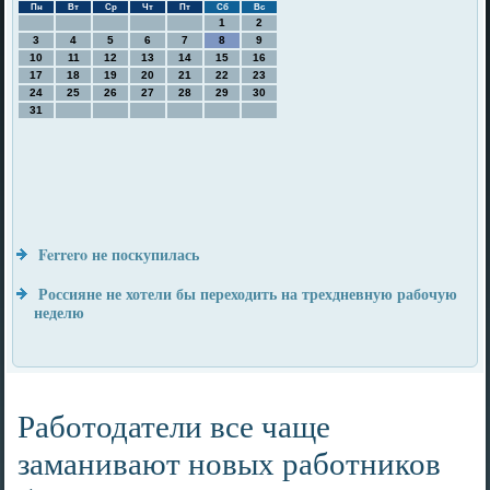
Пн
Вт
Ср
Чт
Пт
Сб
Вс
1
2
3
4
5
6
7
8
9
10
11
12
13
14
15
16
17
18
19
20
21
22
23
24
25
26
27
28
29
30
31
Ferrero не поскупилась
Россияне не хотели бы переходить на трехдневную рабочую
неделю
Работодатели все чаще
заманивают новых работников