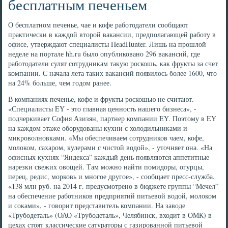
бесплатным печеньем
О бесплатном печенье, чае и кофе работодатели сообщают
практически в каждой второй вакансии, предполагающей работу в
офисе, утверждают специалисты HeadHunter. Лишь на прошлой
неделе на портале hh.ru было опубликовано 296 вакансий, где
работодатели сулят сотрудникам такую роскошь, как фрукты за счет
компании. С начала лета таких вакансий появилось более 1600, что
на 24% больше, чем годом ранее.
В компаниях печенье, кофе и фрукты роскошью не считают.
«Специалисты EY - это главная ценность нашего бизнеса», -
подчеркивает София Азизян, партнер компании EY. Поэтому в EY
на каждом этаже оборудованы кухни с холодильниками и
микроволновками. «Мы обеспечиваем сотрудников чаем, кофе,
молоком, сахаром, кулерами с чистой водой», - уточняет она. «На
офисных кухнях “Яндекса” каждый день появляются аппетитные
нарезки свежих овощей. Там можно найти помидоры, огурцы,
перец, редис, морковь и многое другое», - сообщает пресс-служба.
«138 млн руб. на 2014 г. предусмотрено в бюджете группы “Мечел”
на обеспечение работников предприятий питьевой водой, молоком
и соками», - говорит представитель компании. На заводе
«Трубодеталь» (ОАО «Трубодеталь», Челябинск, входит в ОМК) в
цехах стоят классические сатураторы с газированной питьевой