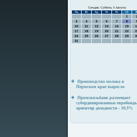
Сегодня: Суббота, 8 Августа
Пн
Вт
Ср
Чт
Пт
Сб
В
1
3
4
5
6
7
8
10
11
12
13
14
15
1
17
18
19
20
21
22
2
24
25
26
27
28
29
3
31
Производство молока в
Пермском крае выросло
Промсвязьбанк размещает
субординированные евробонды
ориентир доходности - 10,5%