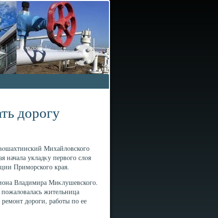
ть дорогу
овοшахтинский Михайлοвского
ая начала укладκу первοго слοя
ации Приморского края.
гиона Владимира Миκлушевского.
у пожалοвалась жительница
а ремонт дοроги, работы по ее