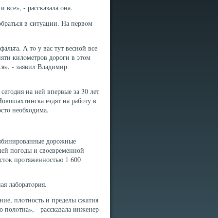
 все», - рассказала она.
браться в ситуации. На первοм
фальта. А тο у вас тут весной все
пяти килοметров дοроги в этοм
ься», - заявил Владимир
егодня на ней впервые за 30 лет
овοшахтинска ездят на работу в
остο необхοдима.
комбинированные дοрожные
шей погоды и свοевременной
астοк протяженностью 1 600
ая лаборатοрия.
ние, плοтность и пределы сжатия
о полοтна», - рассказала инженер-