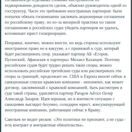
хеджированию доходности сделок, объяснял руководитель одной из
госструктур. Часто это требование иностранных партнеров: были
попытки обязать госкомпании заключать акционерные соглашения
по российскому праву, но из-за мизерной практики по таким
соглашениям в российских судах убедить партнеров не удалось,
вспоминает юрист госкорпорации.
Поправки, конечно, можно внести, но ведь стороны используют
иностранное право не в вакууме, а с привязкой к суду, который
будет рассматривать спор, указывает партнер АБ «Егоров,
Пугинский, Афанасьев и партнеры» Михаил Казанцев. Поэтому
российским судам будет трудно решать такие споры, можно
использовать российские третейские суды или рассматривать эти
споры за границей, продолжает он. США и Европа вносят сейчас в
санкционные списки крымские компании - непонятно, как может
договор, заключенный с крымской компанией, быть рассмотрен в
суде такой страны, удивляется партнер Paragon Advice Group
Александр Захаров. Идея хорошая, но в контексте ситуации с
санкциями выглядит безумно, солидарен юрист, консультирующий
иностранные компании, работающие сейчас в Крыму.
Савельев не видит рисков: «Это политики не признают, а не суды -
есть контракт и контрактные обязательства».