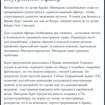
Министерство по делам Крыма (Минкрым) разрабатывает план по
превращению полуострова в «цивилизованный офшор», чтобы
стимулировать развитие экономики региона. Условия для бизнеса в
Крыму будут такими же, как на Кипре, обещает министр по делам
Крыма Олег Савельев.
Для создания офшора необходимы два элемента - налоговые льготы
и возможность применять иностранное право. Параметры льгот
уже разработаны, а каким образом в отдельно взятом регионе
применять нероссийское право, оставалось неясным, признавали
чиновники Минэкономразвития. Минкрым нашел решение
проблемы.
Были предложения реализовать в Крыму концепцию Гонконга -
создать в регионе отдельное право по образу и подобию, например,
британского, но это нецелесообразно, считает Савельев. Он
предлагает более простой вариант. Сейчас Гражданский кодекс (ГК)
позволяет российским компаниям пользоваться иностранным
правом, если контрагент по сделке или его мажоритарный
акционер - иностранная компания либо продается зарубежный
актив. Минкрым будет предлагать внести поправки в ГК,
распространяющие эту норму не только на иностранных
резидентов, но и на компании, зарегистрированные в Крыму,