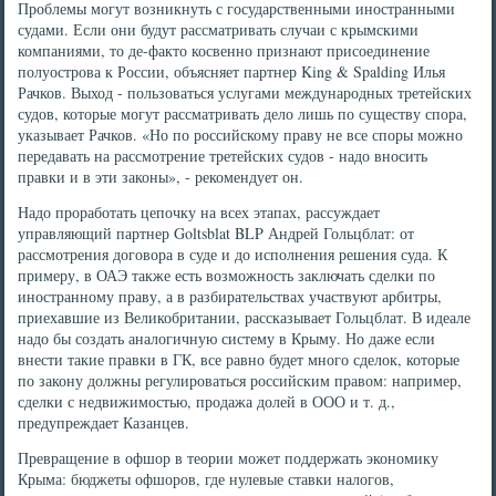
Проблемы могут возникнуть с государственными иностранными
судами. Если они будут рассматривать случаи с крымскими
компаниями, то де-факто косвенно признают присоединение
полуострова к России, объясняет партнер King & Spal­ding Илья
Рачков. Выход - пользоваться услугами международных третейских
судов, которые могут рассматривать дело лишь по существу спора,
указывает Рачков. «Но по российскому праву не все споры можно
передавать на рассмотрение третейских судов - надо вносить
правки и в эти законы», - рекомендует он.
Надо проработать цепочку на всех этапах, рассуждает
управляющий партнер Goltsblat BLP Андрей Гольцблат: от
рассмотрения договора в суде и до исполнения решения суда. К
примеру, в ОАЭ также есть возможность заключать сделки по
иностранному праву, а в разбирательствах участвуют арбитры,
приехавшие из Великобритании, рассказывает Гольцблат. В идеале
надо бы создать аналогичную систему в Крыму. Но даже если
внести такие правки в ГК, все равно будет много сделок, которые
по закону должны регулироваться российским правом: например,
сделки с недвижимостью, продажа долей в ООО и т. д.,
предупреждает Казанцев.
Превращение в офшор в теории может поддержать экономику
Крыма: бюджеты офшоров, где нулевые ставки налогов,