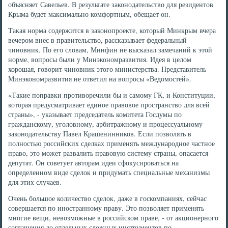
объясняет Савельев. В результате законодательство для резидентов
Крыма будет максимально комфортным, обещает он.
Такая норма содержится в законопроекте, который Минкрым вчера
вечером внес в правительство, рассказывает федеральный
чиновник. По его словам, Минфин не высказал замечаний к этой
норме, вопросы были у Минэкономразвития. Идея в целом
хорошая, говорит чиновник этого министерства. Представитель
Минэкономразвития не ответил на вопросы «Ведомостей».
«Такие поправки противоречили бы и самому ГК, и Конституции,
которая предусматривает единое правовое пространство для всей
страны», - указывает председатель комитета Госдумы по
гражданскому, уголовному, арбитражному и процессуальному
законодательству Павел Крашенинников. Если позволять в
полностью российских сделках применять международное частное
право, это может развалить правовую систему страны, опасается
депутат. Он советует авторам идеи сфокусироваться на
определенном виде сделок и придумать специальные механизмы
для этих случаев.
Очень большое количество сделок, даже в госкомпаниях, сейчас
совершается по иностранному праву. Это позволяет применять
многие вещи, невозможные в российском праве, - от акционерного
соглашения до отдельных сложных инструментов по