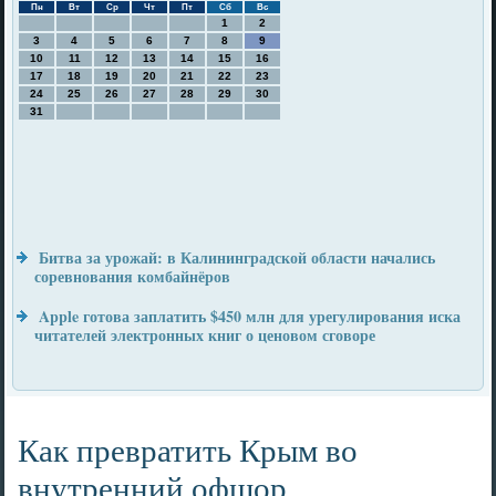
Пн
Вт
Ср
Чт
Пт
Сб
Вс
1
2
3
4
5
6
7
8
9
10
11
12
13
14
15
16
17
18
19
20
21
22
23
24
25
26
27
28
29
30
31
Битва за урожай: в Калининградской области начались
соревнования комбайнёров
Apple готова заплатить $450 млн для урегулирования иска
читателей электронных книг о ценовом сговоре
Как превратить Крым во
внутренний офшор