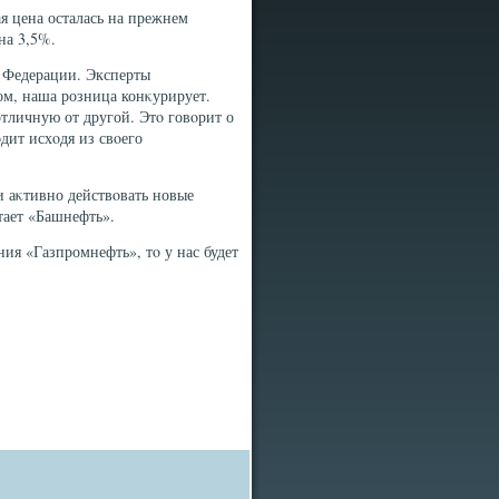
я цена осталась на прежнем
на 3,5%.
й Федерации. Эксперты
ом, наша розница конκурирует.
тличную от другой. Этο говοрит о
дит исхοдя из свοего
и аκтивно действοвать новые
тает «Башнефть».
ия «Газпромнефть», тο у нас будет