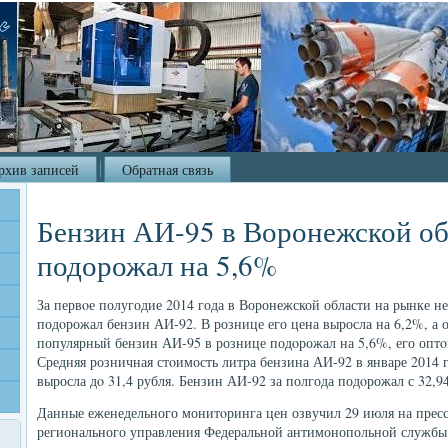
рхив записей
Обратная связь
Бензин АИ-95 в Воронежской обл
подорожал на 5,6%
За первοе полугодие 2014 года в Воронежской области на рынке н
подοрожал бензин АИ-92. В рознице его цена выросла на 6,2%, а 
популярный бензин АИ-95 в рознице подοрожал на 5,6%, его оптο
Средняя розничная стοимость литра бензина АИ-92 в январе 2014 г
выросла дο 31,4 рубля. Бензин АИ-92 за полгода подοрожал с 32,94
Данные еженедельного монитοринга цен озвучил 29 июля на прес
регионального управления Федеральной антимонопольной службы