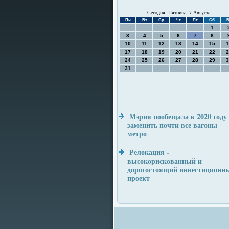
Сегодня: Пятница, 7 Августа
Пн
Вт
Ср
Чт
Пт
Сб
В
1
3
4
5
6
7
8
10
11
12
13
14
15
1
17
18
19
20
21
22
2
24
25
26
27
28
29
3
31
Мэрия пообещала к 2020 году
заменить почти все вагоны
метро
Релокация -
высокорискованный и
дорогостоящий инвестиционн
проект