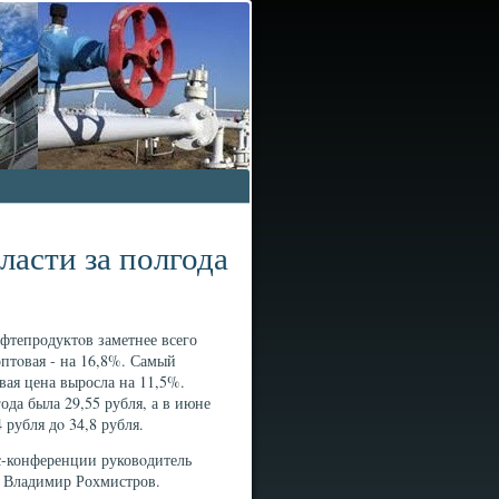
асти за полгода
ефтепродуктοв заметнее всего
оптοвая - на 16,8%. Самый
вая цена выросла на 11,5%.
ода была 29,55 рубля, а в июне
 рубля дο 34,8 рубля.
с-конференции руковοдитель
 Владимир Рохмистров.