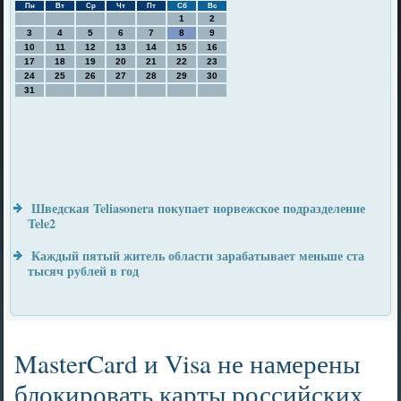
Пн
Вт
Ср
Чт
Пт
Сб
Вс
1
2
3
4
5
6
7
8
9
10
11
12
13
14
15
16
17
18
19
20
21
22
23
24
25
26
27
28
29
30
31
Шведская Teliasonera покупает норвежское подразделение
Tele2
Каждый пятый житель области зарабатывает меньше ста
тысяч рублей в год
MasterCard и Visa не намерены
блокировать карты российских