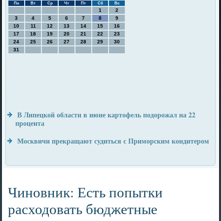
Пн
Вт
Ср
Чт
Пт
Сб
Вс
1
2
3
4
5
6
7
8
9
10
11
12
13
14
15
16
17
18
19
20
21
22
23
24
25
26
27
28
29
30
31
В Липецкой области в июне картофель подорожал на 22
процента
Москвичи прекращают судиться с Приморским кондитером
Чиновник: Есть попытки
расходовать бюджетные