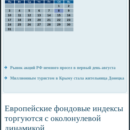
Пн
Вт
Ср
Чт
Пт
Сб
Вс
1
2
3
4
5
6
7
8
9
10
11
12
13
14
15
16
17
18
19
20
21
22
23
24
25
26
27
28
29
30
31
Рынок акций РФ немного просел в первый день августа
Миллионным туристом в Крыму стала жительница Донецка
Европейские фондовые индексы
торгуются с околонулевой
динамикой