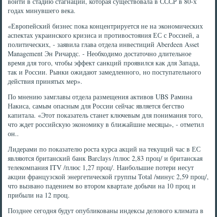
войти в стадию стагнации, которая существовала в СССР в 80-х
годах минувшего века.
«Европейский бизнес пока концентрируется не на экономических
аспектах украинского кризиса и противостояния ЕС с Россией, а
политических, - заявила глава отдела инвестиций Aberdeen Asset
Management Эн Ричардс. - Необходимо достаточно длительное
время для того, чтобы эффект санкций проявился как для Запада,
так и России. Рынки ожидают замедленного, но поступательного
действия принятых мер».
По мнению замглавы отдела размещения активов UBS Рамина
Накиса, самым опасным для России сейчас является бегство
капитала. «Этот показатель станет ключевым для понимания того,
что ждет российскую экономику в ближайшие месяцы», - отметил
он..
Лидерами по показателю роста курса акций на текущий час в ЕС
являются британский банк Barclays /плюс 2,83 проц/ и британская
телекомпания ITV /плюс 1,27 проц/. Наибольшие потери несут
акции французской энергетической группы Total /минус 2,59 проц/,
что вызвано падением во втором квартале добычи на 10 проц и
прибыли на 12 проц.
Позднее сегодня будут опубликованы индексы делового климата в