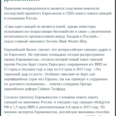
Нынешняя неопределенность является следствием неясности
последствий принятого Евросоюзом и США нового пакета санкций
в отношении России.
«Сама идея санкций не является новой, однако инвесторы
испытывают все возрастающее беспокойство в связи с увеличением
интенсивности противостояния между Западом и Россией», -
сказал главный экономист Investec Bank Филип Шоу.
Европейский бизнес считает, что антироссийские санкции ударят и
по Евросоюзу. На торговых площадках сегодня распространена
оценка Еврокомиссии, согласно которой новый пакет санкций
против России будет стоить Евросоюзу сокращением его ВВП на
0,3 проц в текущем году и еще на 0,4 проц в 2015 году. «Это
серьезный удар по росту. Особенно тяжелым он будет для
периферийных стран юга Европы, так как приведет к ухудшению
их долгового положения», - отметил сотрудник Центра
европейских реформ Саймон Тилфорд.
Согласно прогнозу Еврокомиссии о влиянии нового пакета
санкций на экономику России, в текущем году санкции обойдутся
РФ в 1,5 проц ВВП и дополнительные 4,8 проц в 2015 году. По
мнению экспертов Еврокомиссии, российская экономика способна