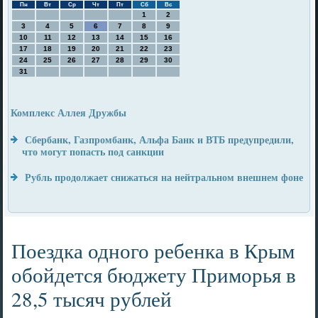
Пн
Вт
Ср
Чт
Пт
Сб
Вс
1
2
3
4
5
6
7
8
9
10
11
12
13
14
15
16
17
18
19
20
21
22
23
24
25
26
27
28
29
30
31
Комплекс Аллея Дружбы
Сбербанк, Газпромбанк, Альфа Банк и ВТБ предупредили,
что могут попасть под санкции
Рубль продолжает снижаться на нейтральном внешнем фоне
Поездка одного ребенка в Крым
обойдется бюджету Приморья в
28,5 тысяч рублей