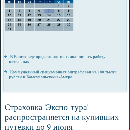
Пн
Вт
Ср
Чт
Пт
Сб
Вс
1
2
3
4
5
6
7
8
9
10
11
12
13
14
15
16
17
18
19
20
21
22
23
24
25
26
27
28
29
30
31
В Волгограде продолжают восстанавливать работу
котельных
Коммунальный спецкомбинат оштрафован на 100 тысяч
рублей в Комсомольске-на-Амуре
Страховка 'Экспо-тура'
распространяется на купивших
путевки до 9 июня