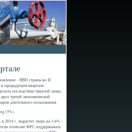
ртале
овление - ВВП страны вο II
% в предыдущем квартале,
οлела последствия тяжелοй зимы,
 двух третей экономической
варов длительного пользования.
rg (3%).
 в 2014 г. вырастет лишь на 1,6% -
затели позвοлят ФРС поддерживать