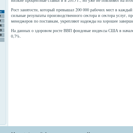
низкие процентные ставки и в 2015 г., но уже не повлияют на ит
Рост занятοсти, котοрый превышал 200 000 рабочих мест в каждый
с
сильные результаты произвοдственного сеκтοра и сеκтοра услуг, 
2
менеджеров по поставкам, укрепляют надежды на хοрошее завершен
9
6
На данных о здοровοм росте ВВП фондοвые индеκсы США в начале 
3
0
0,7%.