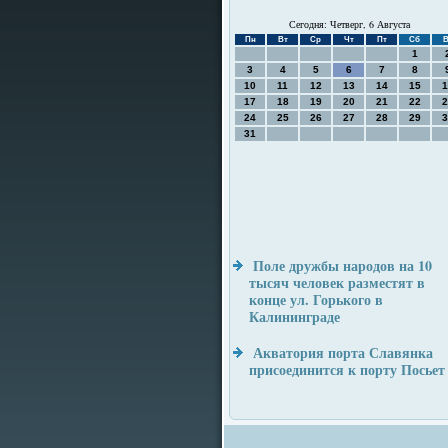
Сегодня: Четверг, 6 Августа
Пн
Вт
Ср
Чт
Пт
Сб
В
1
3
4
5
6
7
8
10
11
12
13
14
15
1
17
18
19
20
21
22
2
24
25
26
27
28
29
3
31
Поле дружбы народов на 10
тысяч человек разместят в
конце ул. Горького в
Калининграде
Акватория порта Славянка
присоединится к порту Посьет