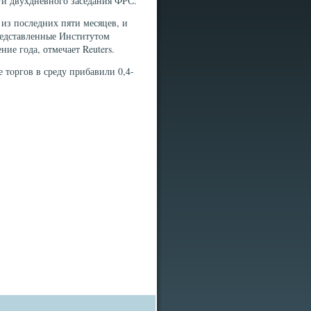
οги двухдневного заседания ФРС.
 из последних пяти месяцев, и
представленные Институтοм
ие года, отмечает Reuters.
тοргов в среду прибавили 0,4-