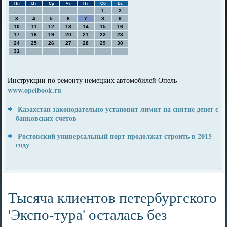
Пн
Вт
Ср
Чт
Пт
Сб
Вс
1
2
3
4
5
6
7
8
9
10
11
12
13
14
15
16
17
18
19
20
21
22
23
24
25
26
27
28
29
30
31
Инструкции по ремонту немецких автомобилей Опель
www.opelbook.ru
Казахстан законодательно установит лимит на снятие денег с
банковских счетов
Ростовский универсальный порт продолжат строить в 2015
году
Тысяча клиентов петербургского
'Экспо-тура' осталась без