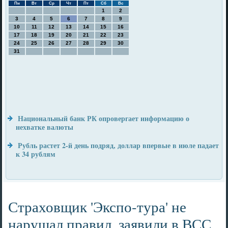
Пн
Вт
Ср
Чт
Пт
Сб
Вс
1
2
3
4
5
6
7
8
9
10
11
12
13
14
15
16
17
18
19
20
21
22
23
24
25
26
27
28
29
30
31
Национальный банк РК опровергает информацию о
нехватке валюты
Рубль растет 2-й день подряд, доллар впервые в июле падает
к 34 рублям
Страховщик 'Экспо-тура' не
нарушал правил, заявили в ВСС