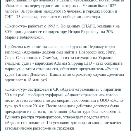
обязательства перед туристами, которых на 30 июля было 1027
человек. За границей находятся 16 человек, в городах России и
СНГ - 73 человека, говорится в сообщении оператора.
«Экспо-тур» работает с 1993 г. По данным СПАРК, компания на
80% принадлежит ее гендиректору Игорю Рюрикову, на 20% -
Марине Кобылянской.
Проблемы компании начались из-за круиза по Черному морю -
теплоход «Адриана» должен был зайти в Новороссийск, Ялту,
Сочи, Севастополь и Стамбул, но из-за ситуации на Украине
владелец судна - карибская Adriana Shipping LTD - стал сокращать
маршрут, а затем отменил его, объясняет представитель «Экспо-
тура» Татьяна Деменева. Выплаты по страховому случаю Деменева
оценивает в 18 млн руб.
«Экспо-тур» застрахован в СК «Адвант-страхование» с гарантией
30 млн руб., сообщает турфирма. «Адвант-страхование» готово
нести ответственность по договорам, заключенным c ООО «Экспо-
тур» до 9 июня 2014 г. После этой даты действие договора было
прекращено из-за того, что 9 июня «Экспо-тур» был исключен из
Единого реестра туроператоров, утверждает представитель
«Адвант-страхования». По условиям договора исключение влечет
автоматическое расторжение страховки.