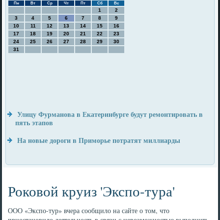
Пн
Вт
Ср
Чт
Пт
Сб
Вс
1
2
3
4
5
6
7
8
9
10
11
12
13
14
15
16
17
18
19
20
21
22
23
24
25
26
27
28
29
30
31
Улицу Фурманова в Екатеринбурге будут ремонтировать в
пять этапов
На новые дороги в Приморье потратят миллиарды
Роковой круиз 'Экспо-тура'
ООО «Экспо-тур» вчера сообщило на сайте о том, что
приостановило деятельность в связи с невозможностью выполнить