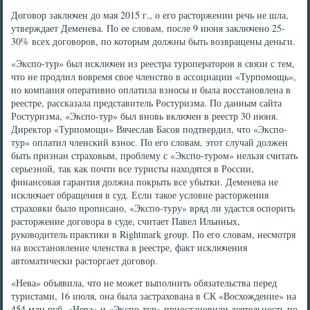
Договор заключен до мая 2015 г., о его расторжении речь не шла,
утверждает Деменева. По ее словам, после 9 июня заключено 25-
30% всех договоров, по которым должны быть возвращены деньги.
«Экспо-тур» был исключен из реестра туроператоров в связи с тем,
что не продлил вовремя свое членство в ассоциации «Турпомощь»,
но компания оперативно оплатила взносы и была восстановлена в
реестре, рассказала представитель Ростуризма. По данным сайта
Ростуризма, «Экспо-тур» был вновь включен в реестр 30 июня.
Директор «Турпомощи» Вячеслав Басов подтвердил, что «Экспо-
тур» оплатил членский взнос. По его словам, этот случай должен
быть признан страховым, проблему с «Экспо-туром» нельзя считать
серьезной, так как почти все туристы находятся в России,
финансовая гарантия должна покрыть все убытки. Деменева не
исключает обращения в суд. Если такое условие расторжения
страховки было прописано, «Экспо-туру» вряд ли удастся оспорить
расторжение договора в суде, считает Павел Ильиных,
руководитель практики в Rightmark group. По его словам, несмотря
на восстановление членства в реестре, факт исключения
автоматически расторгает договор.
«Нева» объявила, что не может выполнить обязательства перед
туристами, 16 июля, она была застрахована в СК «Восхождение» на
454 млн руб. «Нева» и «Экспо-тур» приостановили деятельность по