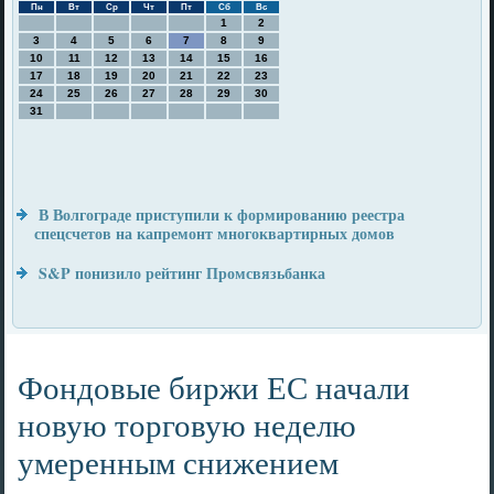
Пн
Вт
Ср
Чт
Пт
Сб
Вс
1
2
3
4
5
6
7
8
9
10
11
12
13
14
15
16
17
18
19
20
21
22
23
24
25
26
27
28
29
30
31
В Волгограде приступили к формированию реестра
спецсчетов на капремонт многоквартирных домов
S&P понизило рейтинг Промсвязьбанка
Фондовые биржи ЕС начали
новую торговую неделю
умеренным снижением