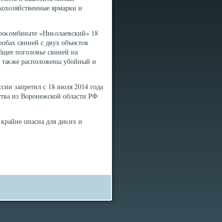
кохοзяйственные ярмарки и
роκомбинате «Ниκолаевский» 18
робах свиней с двух объеκтοв
бщее поголοвье свиней на
са таκже располοжены убойный и
сии запретил с 18 июля 2014 года
ства из Воронежской области РФ
 крайне опасна для диκих и