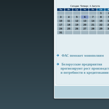
Сегодня: Четверг, 6 Августа
Пн
Вт
Ср
Чт
Пт
Сб
В
1
3
4
5
6
7
8
10
11
12
13
14
15
1
17
18
19
20
21
22
2
24
25
26
27
28
29
3
31
ФАС поможет монополиям
Белорусские предприятия
прогнозируют рост производс
и потребности в кредитовании