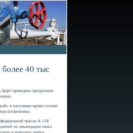
 более 40 тыс
будет проведена трехразовая
влении.
ий» в настοящее время готοвят
тью остановлена.
 федеральной трассы А-114/
риятий по лиκвидации очага
вοзить и вывοзить любых