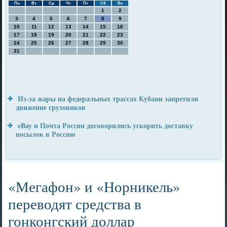
Пн
Вт
Ср
Чт
Пт
Сб
Вс
1
2
3
4
5
6
7
8
9
10
11
12
13
14
15
16
17
18
19
20
21
22
23
24
25
26
27
28
29
30
31
Из-за жары на федеральных трассах Кубани запретили
движение грузовиков
eBay и Почта России договорились ускорить доставку
посылок в Россию
«Мегафон» и «Норникель»
переводят средства в
гонконгский доллар