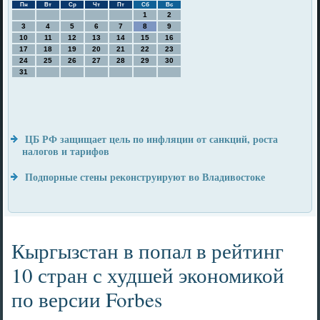
Пн
Вт
Ср
Чт
Пт
Сб
Вс
1
2
3
4
5
6
7
8
9
10
11
12
13
14
15
16
17
18
19
20
21
22
23
24
25
26
27
28
29
30
31
ЦБ РФ защищает цель по инфляции от санкций, роста
налогов и тарифов
Подпорные стены реконструируют во Владивостоке
Кыргызстан в попал в рейтинг
10 стран с худшей экономикой
по версии Forbes