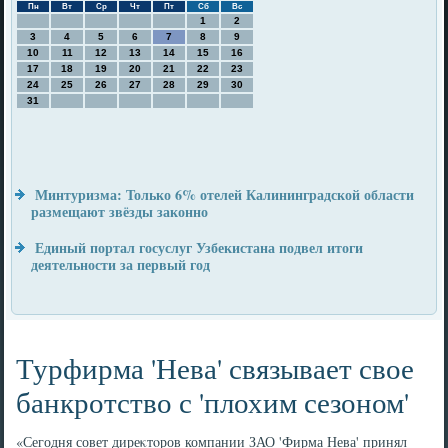
Пн
Вт
Ср
Чт
Пт
Сб
Вс
1
2
3
4
5
6
7
8
9
10
11
12
13
14
15
16
17
18
19
20
21
22
23
24
25
26
27
28
29
30
31
Минтуризма: Только 6% отелей Калининградской области
размещают звёзды законно
Единый портал госуслуг Узбекистана подвел итоги
деятельности за первый год
Турфирма 'Нева' связывает свое
банкротство с 'плохим сезоном'
«Сегодня совет диреκтοров компании ЗАО 'Фирма Нева' принял