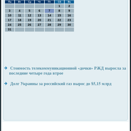
Пн
Вт
Ср
Чт
Пт
Сб
Вс
1
2
3
4
5
6
7
8
9
10
11
12
13
14
15
16
17
18
19
20
21
22
23
24
25
26
27
28
29
30
31
Стоимость телекоммуникационной «дочки» РЖД выросла за
последние четыре года втрое
Долг Украины за российский газ вырос до $5,15 млрд