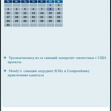
Пн
Вт
Ср
Чт
Пт
Сб
Вс
1
2
3
4
5
6
7
8
9
10
11
12
13
14
15
16
17
18
19
20
21
22
23
24
25
26
27
28
29
30
31
Уралвагонзавод из-за санкций заморозит совместные с США
проекты
Moody's: санкции затруднят ВЭБу и Газпромбанку
привлечение капитала