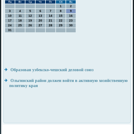
Пн
Вт
Ср
Чт
Пт
Сб
Вс
1
2
3
4
5
6
7
8
9
10
11
12
13
14
15
16
17
18
19
20
21
22
23
24
25
26
27
28
29
30
31
Образован узбекско-чешский деловой союз
Ольгинский район должен войти в активную хозяйственную
политику края