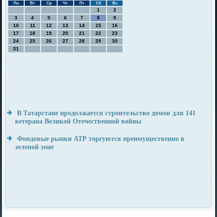
Пн
Вт
Ср
Чт
Пт
Сб
Вс
1
2
3
4
5
6
7
8
9
10
11
12
13
14
15
16
17
18
19
20
21
22
23
24
25
26
27
28
29
30
31
В Татарстане продолжается строительство домов для 141
ветерана Великой Отечественной войны
Фондовые рынки АТР торгуются преимущественно в
зеленой зоне