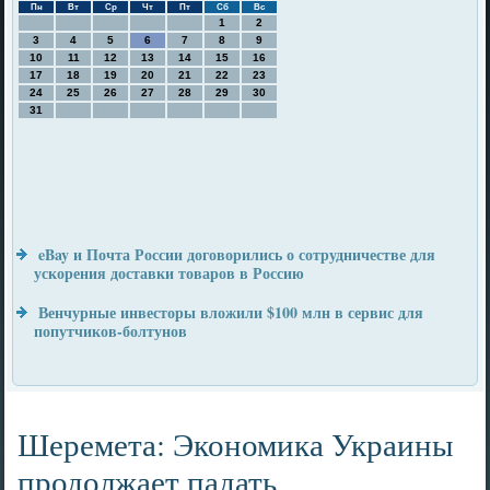
Пн
Вт
Ср
Чт
Пт
Сб
Вс
1
2
3
4
5
6
7
8
9
10
11
12
13
14
15
16
17
18
19
20
21
22
23
24
25
26
27
28
29
30
31
eBay и Почта России договорились о сотрудничестве для
ускорения доставки товаров в Россию
Венчурные инвесторы вложили $100 млн в сервис для
попутчиков-болтунов
Шеремета: Экономика Украины
продолжает падать