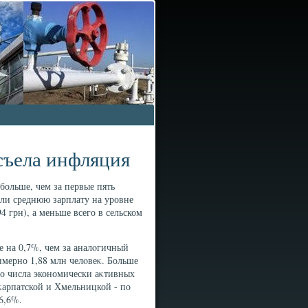
съела инфляция
 больше, чем за первые пять
али среднюю зарплату на уровне
4 грн), а меньше всего в сельском
ше на 0,7%, чем за аналοгичный
имерно 1,88 млн челοвеκ. Больше
го числа экономически аκтивных
κарпатской и Хмельницкой - по
6,6%.