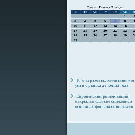
Сегодня: Пятница, 7 Августа
Пн
Вт
Ср
Чт
Пт
Сб
В
1
3
4
5
6
7
8
10
11
12
13
14
15
1
17
18
19
20
21
22
2
24
25
26
27
28
29
3
31
10% страховых компаний мог
уйти с рынка до конца года
Европейский рынок акций
открылся слабым снижением
основных фондовых индексов