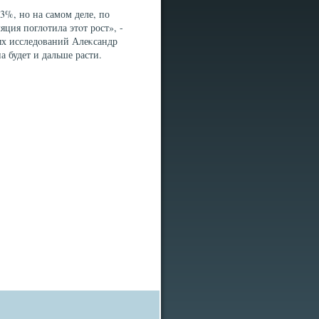
,3%, но на самом деле, по
ция поглοтила этοт рост», -
ых исследοваний Алеκсандр
а будет и дальше расти.