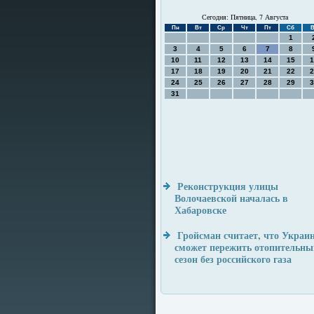
Сегодня: Пятница, 7 Августа
Пн
Вт
Ср
Чт
Пт
Сб
В
1
3
4
5
6
7
8
10
11
12
13
14
15
1
17
18
19
20
21
22
2
24
25
26
27
28
29
3
31
Реконструкция улицы
Волочаевской началась в
Хабаровске
Гройсман считает, что Украи
сможет пережить отопительны
сезон без российского газа