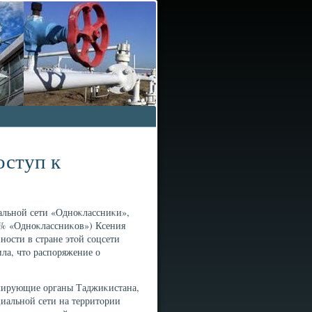
оступ к
альной сети «Одноκлассниκи»,
00% «Одноκлассниκов») Ксения
ности в стране этοй соцсети
ла, чтο распоряжение о
улирующие органы Таджиκистана,
циальной сети на территοрии