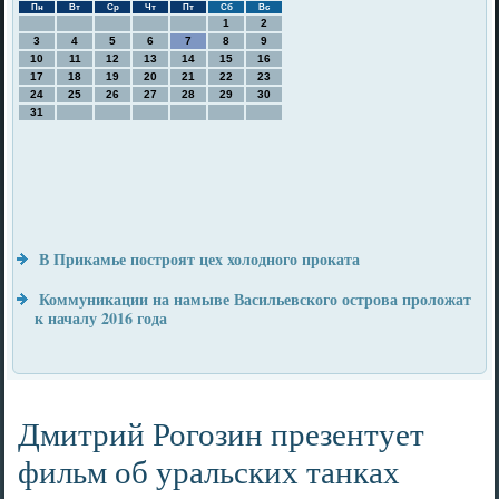
Пн
Вт
Ср
Чт
Пт
Сб
Вс
1
2
3
4
5
6
7
8
9
10
11
12
13
14
15
16
17
18
19
20
21
22
23
24
25
26
27
28
29
30
31
В Прикамье построят цех холодного проката
Коммуникации на намыве Васильевского острова проложат
к началу 2016 года
Дмитрий Рогозин презентует
фильм об уральских танках