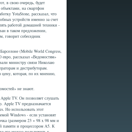
т, в свою очередь, будет
 объектами, на смартфон
отку YotaStone, рассказал, что
обных устройств именно за счет
лять работой домашней техники -
ван в таком предложении,
м, говорит собеседник
Барселоне (Mobile World Congress,
0 евро, рассказал «Ведомостям»
ывали министру связи Николаю
ераторам и дистрибуторам.
 цену, которая, по их мнению,
омостей» не знают.
 Apple TV. Он позволяет слушать
р. Apple TV предназначается
es. Но использовать этот
емой Windows - если установят
очка (размером 23 × 98 x 98 мм и
й памяти и процессором A5. К
же его можно подключить к