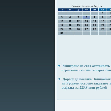
Сегодня: Четверг, 6 Августа
Пн
Вт
Ср
Чт
Пт
Сб
В
1
3
4
5
6
7
8
10
11
12
13
14
15
1
17
18
19
20
21
22
2
24
25
26
27
28
29
3
31
Минтранс не стал отстаивать
строительство моста через Ле
Дорогу до поселка Экипажног
на Русском острове закатают 
асфальт за 223,8 млн рублей