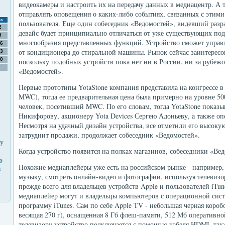
видеокамеры и настроить их на передачу данных в медиацентр. А то
отправлять оповещения о каких-либо событиях, связанных с этими
с
пользователя. Еще один собеседник «Ведомостей», видевший разраб
2
девайс будет принципиально отличаться от уже существующих под
9
многообразия представленных функций. Устройство сможет управ
6
от кондиционера до стиральной машины. Рынок сейчас заинтересо
3
0
поскольку подобных устройств пока нет ни в России, ни за рубежо
«Ведомостей».
Первые прототипы YotaStone компания представила на конгрессе в 
MWC), тогда ее предварительная цена была примерно на уровне 50
человек, посетивший MWC. По его словам, тогда YotaStone показ
Никифорову, акционеру Yota Devices Сергею Адоньеву, а также оп
Несмотря на удачный дизайн устройства, все отметили его высокую
затруднит продажи, продолжает собеседник «Ведомостей».
ну
Когда устройство появится на полках магазинов, собеседники «Вед
о
Похожие медиаплейеры уже есть на российском рынке - например,
в
музыку, смотреть онлайн-видео и фотографии, используя телевизо
прежде всего для владельцев устройств Apple и пользователей iTun
медиаплейер могут и владельцы компьютеров с операционной сист
программу iTunes. Сам по себе Apple TV - небольшая черная короб
весящая 270 г), оснащенная 8 Гб флеш-памяти, 512 Мб оперативно
телевизору устройство подключается с помощью кабеля HDMI, так