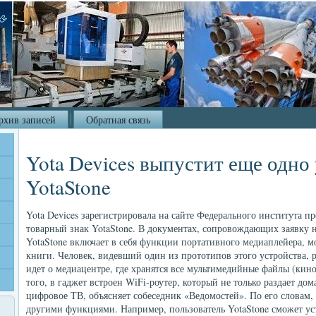
рхив записей
Обратная связь
Yota Devices выпустит еще одно 
YotaStone
Yota Devices зарегистрировала на сайте Федерального института 
товарный знак YotaStone. В документах, сопровождающих заявку н
YotaStone включает в себя функции портативного медиаплейера, м
книги. Человек, видевший один из прототипов этого устройства, р
идет о медиацентре, где хранятся все мультимедийные файлы (кино,
того, в гаджет встроен WiFi-роутер, который не только раздает дом
цифровое ТВ, объясняет собеседник «Ведомостей». По его словам, 
другими функциями. Например, пользователь YotaStone сможет ус