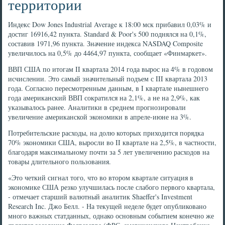
территории
Индекс Dow Jones Industrial Average к 18:00 мск прибавил 0,03% и
достиг 16916,42 пункта. Standard & Poor's 500 поднялся на 0,1%,
составив 1971,96 пункта. Значение индекса NASDAQ Composite
увеличилось на 0,5% до 4464,97 пункта, сообщает «Финмаркет».
ВВП США по итогам II квартала 2014 года вырос на 4% в годовом
исчислении. Это самый значительный подъем с III квартала 2013
года. Согласно пересмотренным данным, в I квартале нынешнего
года американский ВВП сократился на 2,1%, а не на 2,9%, как
указывалось ранее. Аналитики в среднем прогнозировали
увеличение американской экономики в апреле-июне на 3%.
Потребительские расходы, на долю которых приходится порядка
70% экономики США, выросли во II квартале на 2,5%, в частности,
благодаря максимальному почти за 5 лет увеличению расходов на
товары длительного пользования.
«Это четкий сигнал того, что во втором квартале ситуация в
экономике США резко улучшилась после слабого первого квартала,
- отмечает старший валютный аналитик Shaeffer's Investment
Research Inc. Джо Белл. - На текущей неделе будет опубликовано
много важных статданных, однако основным событием конечно же