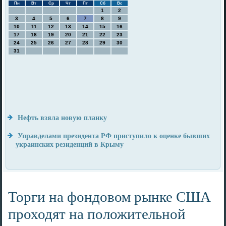
Пн
Вт
Ср
Чт
Пт
Сб
Вс
1
2
3
4
5
6
7
8
9
10
11
12
13
14
15
16
17
18
19
20
21
22
23
24
25
26
27
28
29
30
31
Нефть взяла новую планку
Управделами президента РФ приступило к оценке бывших
украинских резиденций в Крыму
Торги на фондовом рынке США
проходят на положительной