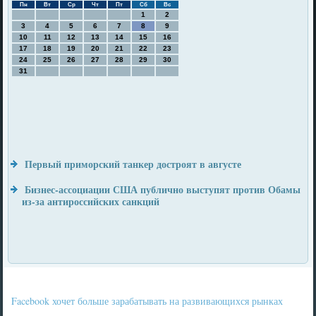
Пн
Вт
Ср
Чт
Пт
Сб
Вс
1
2
3
4
5
6
7
8
9
10
11
12
13
14
15
16
17
18
19
20
21
22
23
24
25
26
27
28
29
30
31
Первый приморский танкер достроят в августе
Бизнес-ассоциации США публично выступят против Обамы
из-за антироссийских санкций
Facebook хочет больше зарабатывать на развивающихся рынках